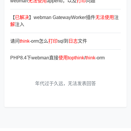
webman
无
法
使
用
append，以及
打
印
问题
【
已
解
决
】webman GatewayWorker插件
无
法
使
用
注
解
注入
请问
think
-orm怎么
打
印
sql到
日
志
文件
PHP8.4下webman直接
使
用
topthink
/
think
-orm
年代过于久远，无法发表回答