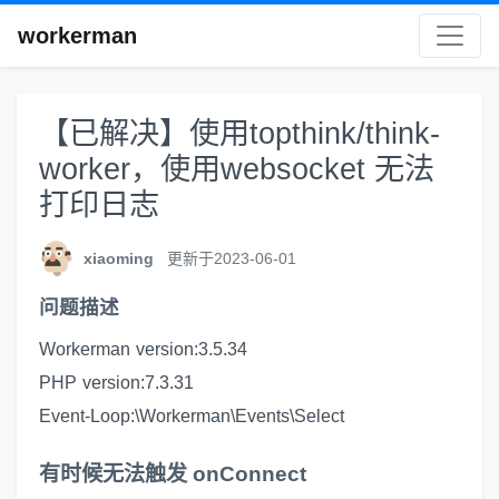
workerman
【已解决】使用topthink/think-
worker，使用websocket 无法
打印日志
xiaoming
更新于2023-06-01
问题描述
Workerman version:3.5.34
PHP version:7.3.31
Event-Loop:\Workerman\Events\Select
有时候无法触发 onConnect