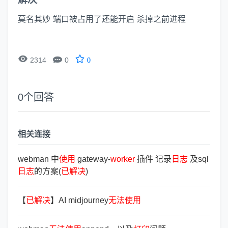
莫名其妙 端口被占用了还能开启 杀掉之前进程


2314
0
0
0
个回答
相关连接
webman 中
使
用
gateway-
worker
插件 记录
日
志
及sql
日
志
的方案(
已
解
决
)
【
已
解
决
】AI midjourney
无
法
使
用