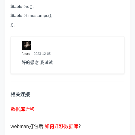
$table->id();
$table->timestamps();
});
future
2023-12-05
好的感谢 我试试
相关连接
数
据
库
迁
移
webman打包后
如
何
迁
移
数
据
库
？