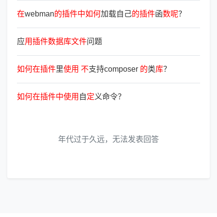
在
webman
的
插
件
中
如
何
加载自己
的
插
件
函
数
呢
？
应
用
插
件
数
据
库
文
件
问题
如
何
在
插
件
里
使
用
不
支持composer
的
类
库
？
如
何
在
插
件
中
使
用
自
定
义命令？
年代过于久远，无法发表回答