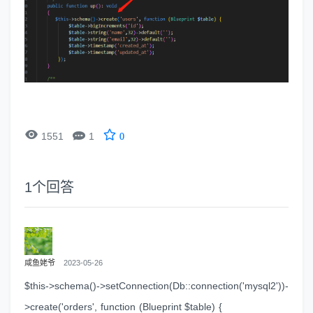


1551
1
0
1
个回答
咸鱼姥爷
2023-05-26
$this->schema()->setConnection(Db::connection('mysql2'))-
>create('orders', function (Blueprint $table) {