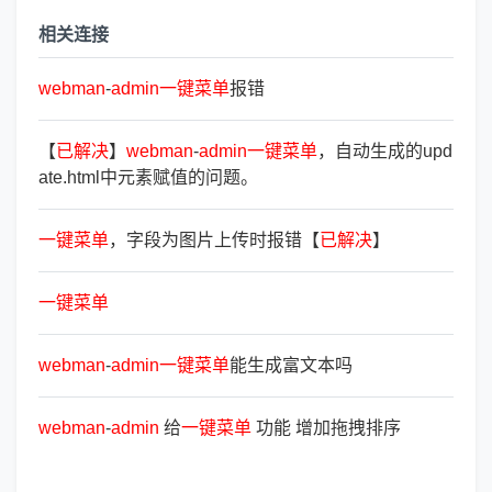
相关连接
webman
-
admin
一
键
菜
单
报错
【
已
解
决
】
webman
-
admin
一
键
菜
单
，自动生成的upd
ate.html中元素赋值的问题。
一
键
菜
单
，字段为图片上传时报错【
已
解
决
】
一
键
菜
单
webman
-
admin
一
键
菜
单
能生成富文本吗
webman
-
admin
给
一
键
菜
单
功能 增加拖拽排序