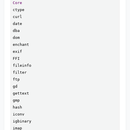
Core
ctype

curl

date

dba

dom

enchant

exif

FFI

fileinfo

filter

ftp

gd

gettext

gmp

hash

iconv

igbinary

imap
