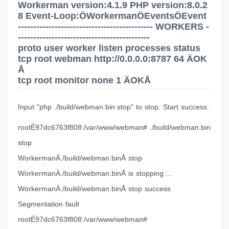
Workerman version:4.1.9 PHP version:8.0.2
8 Event-Loop:ÖWorkermanÖEventsÖEvent
-------------------------------------------- WORKERS -
-------------------------------------------
proto user worker listen processes status
tcp root webman
http://0.0.0.0:8787
64 ÄOK
Å
tcp root monitor none 1 ÄOKÅ
Input "php ./build/webman.bin stop" to stop. Start success.
rootÉ97dc6763f808:/var/www/webman# ./build/webman.bin
stop
WorkermanÄ./build/webman.binÅ stop
WorkermanÄ./build/webman.binÅ is stopping ...
WorkermanÄ./build/webman.binÅ stop success
Segmentation fault
rootÉ97dc6763f808:/var/www/webman#