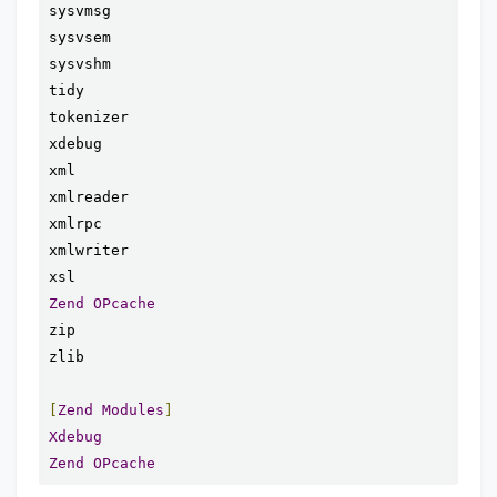
sysvmsg

sysvsem

sysvshm

tidy

tokenizer

xdebug

xml

xmlreader

xmlrpc

xmlwriter

Zend
OPcache
zip

zlib

[
Zend
Modules
]
Xdebug
Zend
OPcache