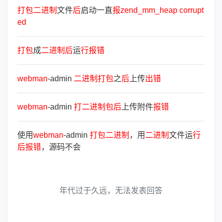
打
包
二
进
制
文件
后
启动一直
报
zend_mm_heap
corrupt
ed
打
包
成
二
进
制
后
运
行
报
错
webman
-admin
二
进
制
打
包
之
后
上传
出
错
webman
-admin
打
二
进
制
包
后
上传附件
报
错
使用
webman
-admin
打
包
二
进
制
，用
二
进
制
文件运
行
后
报
错
，源码不会
年代过于久远，无法发表回答