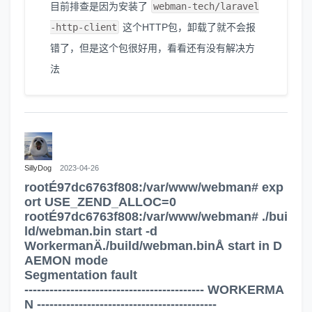
目前排查是因为安装了
webman-tech/laravel
-http-client
这个HTTP包，卸载了就不会报
错了，但是这个包很好用，看看还有没有解决方
法
SillyDog
2023-04-26
rootÉ97dc6763f808:/var/www/webman# exp
ort USE_ZEND_ALLOC=0
rootÉ97dc6763f808:/var/www/webman# ./bui
ld/webman.bin start -d
WorkermanÄ./build/webman.binÅ start in D
AEMON mode
Segmentation fault
------------------------------------------- WORKERMA
N -------------------------------------------