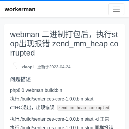
workerman
webman 二进制打包后，执行st
op出现报错 zend_mm_heap co
rrupted
xiaopi
更新于2023-04-24
问题描述
php8.0 webman build:bin
执行./build/sentences-core-1.0.0.bin start
ctrl+C退出，出现错误
zend_mm_heap corrupted
执行./build/sentences-core-1.0.0.bin start -d 正常
执行./build/sentences-core-1.0.0.bin stop 同样报错