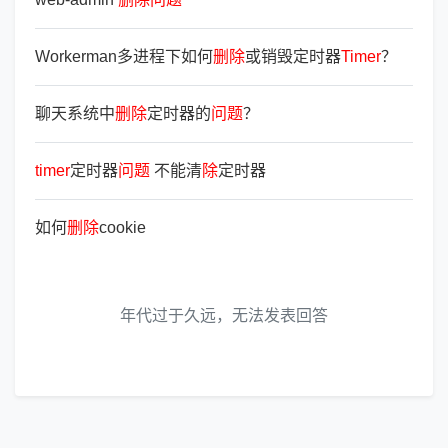
Workerman多进程下如何
删
除
或销毁定时器
Timer
？
聊天系统中
删
除
定时器的
问
题
？
timer
定时器
问
题
不能清
除
定时器
如何
删
除
cookie
年代过于久远，无法发表回答