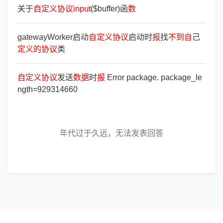
关于
自
定
义
协
议
input
($buffer)函
数
gatewayWorker启动
自
定
义
协
议
启动时
报
找
不
到
自
己
定
义
的
协
议
类
自
定
义
协
议
发送
数
据
时
报
Error package. package_le
ngth=929314660
年代过于久远，无法发表回答