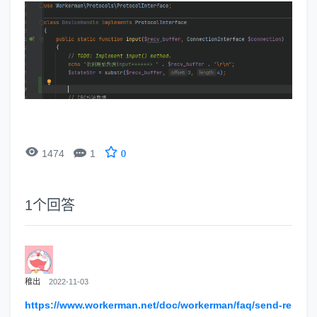


1474
1
0
1
个回答
稚出
2022-11-03
https://www.workerman.net/doc/workerman/faq/send-re