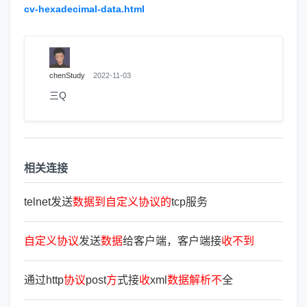
cv-hexadecimal-data.html
chenStudy
2022-11-03
三Q
相关连接
telnet发送
数
据
到
自
定
义
协
议
的
tcp服务
自
定
义
协
议
发送
数
据
给客户端，客户端接
收
不
到
通过http
协
议
post
方
式接
收
xml
数
据
解
析
不
全