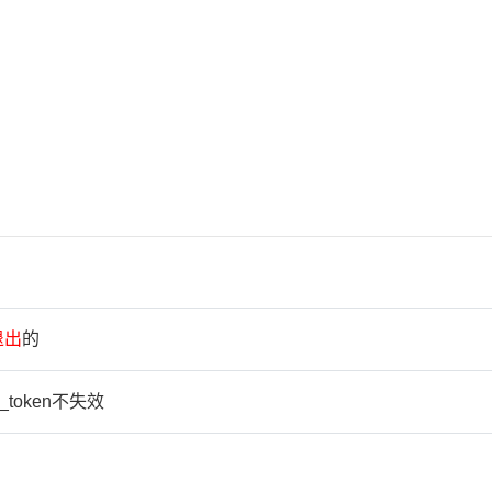
退
出
的
sh_token不失效