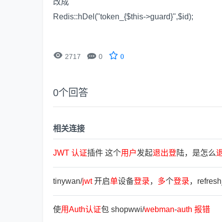
改成
Redis::hDel("token_{$this->guard}",$id);


2717
0
0
0
个回答
相关连接
JWT
认
证
插件 这个
用
户
发起
退
出
登
陆，是怎么
tinywan/
jwt
开启
单
设备
登
录
，
多
个
登
录
，refre
使
用
Auth
认
证
包 shopwwi/
webman
-
auth
报
错