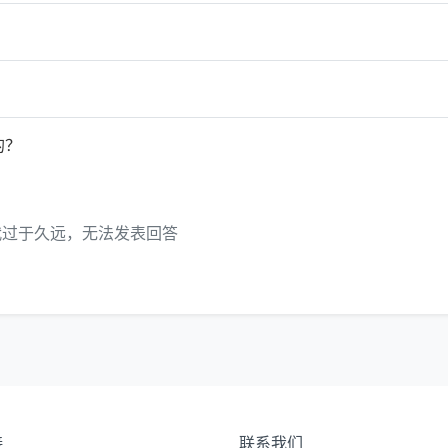
的？
代过于久远，无法发表回答
接
联系我们