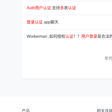
Auth
用
户
认
证
支持
多
表
认
证
登
录
认
证
app聊天
Workerman ,如何授权
认
证
？？
用
户
登
录
是合法
年
产品
相关连