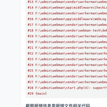
#13 F:\admin\webman\vendor\workerman\webm
#14 F:\admin\webman\app\middleware\CheckL
#15 F:\admin\webman\vendor\workerman\webm
#16 F:\admin\webman\app\middleware\WebLog
#17 F:\admin\webman\vendor\workerman\webm
#18 F:\admin\webman\vendor\webman-tech\de
#19 F:\admin\webman\vendor\workerman\webm
#20 F:\admin\webman\vendor\workerman\webm
#21 F:\admin\webman\vendor\workerman\work
#22 F:\admin\webman\vendor\workerman\work
#23 F:\admin\webman\vendor\workerman\work
#24 F:\admin\webman\vendor\workerman\work
#25 F:\admin\webman\vendor\workerman\work
#26 F:\admin\webman\vendor\workerman\work
#27 F:\admin\webman\vendor\workerman\webm
#28 F:\admin\webman\start.php(4): support
#29 {main}
截图报错信息里报错文件相关代码