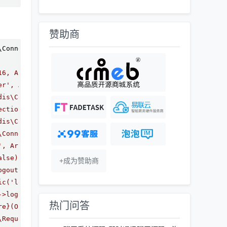
赞助商
\Connection
.
php
:
116
16, Array)
er', Array)
dis\Connections\Connection->command('hdel', Array)
ections\PhpRedisConnection->command('hdel', Array)
dis\Connections\Connection->__call('hdel', Array)
\Connections\PhpRedisConnection->__call('hDel', Array)
', Array)
alse)
+成为赞助商
ogout()
ic('logout', Array)
->logout(Object(support\Request))
热门问答
re}(Object(support\Request))
\Request))