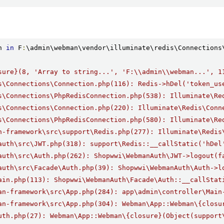
n 
in
 F
:
\admin\webman\vendor\illuminate\redis\Connections
sure}(8, 'Array to string...', 'F:\\admin\\webman...', 1
s\Connections\Connection.php(116): Redis->hDel('token_us
s\Connections\PhpRedisConnection.php(538): Illuminate\Re
s\Connections\Connection.php(220): Illuminate\Redis\Conn
s\Connections\PhpRedisConnection.php(580): Illuminate\Re
n-framework\src\support\Redis.php(277): Illuminate\Redis
auth\src\JWT.php(318): support\Redis::__callStatic('hDel
auth\src\Auth.php(262): Shopwwi\WebmanAuth\JWT->logout(f
auth\src\Facade\Auth.php(39): Shopwwi\WebmanAuth\Auth->l
ain.php(113): Shopwwi\WebmanAuth\Facade\Auth::__callStat
an-framework\src\App.php(284): app\admin\controller\Main
an-framework\src\App.php(304): Webman\App::Webman\{closu
uth.php(27): Webman\App::Webman\{closure}(Object(support