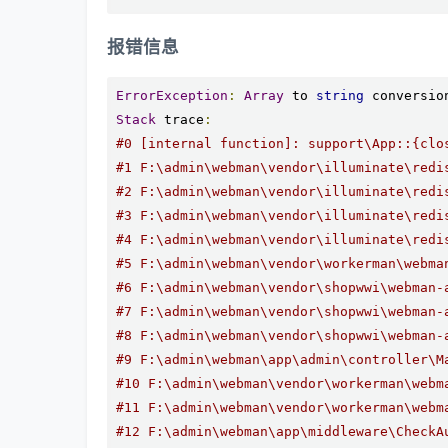
报错信息
ErrorException
:
Array
 to 
string
 conversio
Stack
 trace
:
#0 [internal function]: support\App::{clo
#1 F:\admin\webman\vendor\illuminate\redi
#2 F:\admin\webman\vendor\illuminate\redi
#3 F:\admin\webman\vendor\illuminate\redi
#4 F:\admin\webman\vendor\illuminate\redi
#5 F:\admin\webman\vendor\workerman\webma
#6 F:\admin\webman\vendor\shopwwi\webman-
#7 F:\admin\webman\vendor\shopwwi\webman-
#8 F:\admin\webman\vendor\shopwwi\webman-
#9 F:\admin\webman\app\admin\controller\M
#10 F:\admin\webman\vendor\workerman\webm
#11 F:\admin\webman\vendor\workerman\webm
#12 F:\admin\webman\app\middleware\CheckA