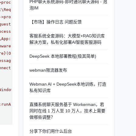
PHP聊天系统源码-即时通讯聊天源码 - 泡
>process(Object(support\Request), Object(Closure))
泡IM
t\Request))
->process(Object(support\Request), Object(Closure))
【市场】操作日志 问题反馈
quest))
ocess(Object(support\Request), Object(Closure))
客服系统全套源码：大模型+RAG知识库
\App::Webman\{closure}(Object(support\Request))
解决方案，私有化部署AI智能客服源码
eware\DebugBarMiddleware->process(Object(support\Request
re}(Object(support\Request))
DeepSeek 本地部署教程(极其简单)
essage(Object(Workerman\Connection\TcpConnection), Objec
nnection->baseRead(Resource id #388)
webman限流器发布
Webman AI + DeepSeek本地训练，打造
Windows()
私有知识库
:runAll()
直播系统聊天服务基于 Workerman，若
同时在线 1 万人至 10 万人，技术上需要
做哪些调整？
分享下你们用什么后台