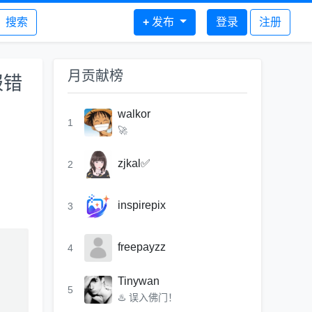
搜索
+
发布
登录
注册
月贡献榜
报错
walkor
1
🚀
zjkal✅
2
inspirepix
3
freepayzz
4
Tinywan
5
♨️ 误入佛门！