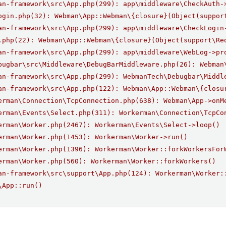
an-framework\src\App.php(299): app\middleware\CheckAuth-
ogin.php(32): Webman\App::Webman\{closure}(Object(suppor
an-framework\src\App.php(299): app\middleware\CheckLogin
.php(22): Webman\App::Webman\{closure}(Object(support\Re
an-framework\src\App.php(299): app\middleware\WebLog->pr
bugbar\src\Middleware\DebugBarMiddleware.php(26): Webman
an-framework\src\App.php(299): WebmanTech\Debugbar\Middl
an-framework\src\App.php(122): Webman\App::Webman\{closu
erman\Connection\TcpConnection.php(638): Webman\App->onM
erman\Events\Select.php(311): Workerman\Connection\TcpCo
erman\Worker.php(2467): Workerman\Events\Select->loop()
erman\Worker.php(1453): Workerman\Worker->run()
erman\Worker.php(1396): Workerman\Worker::forkWorkersFor
erman\Worker.php(560): Workerman\Worker::forkWorkers()
an-framework\src\support\App.php(124): Workerman\Worker:
\App::run()