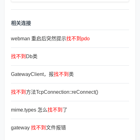
相关连接
webman 重启后突然提示
找
不
到
pdo
找
不
到
Db类
GatewayClient，报
找
不
到
类
找
不
到
方法TcpConnection::reConnect()
mime.types 怎么
找
不
到
了
gateway
找
不
到
文件报错