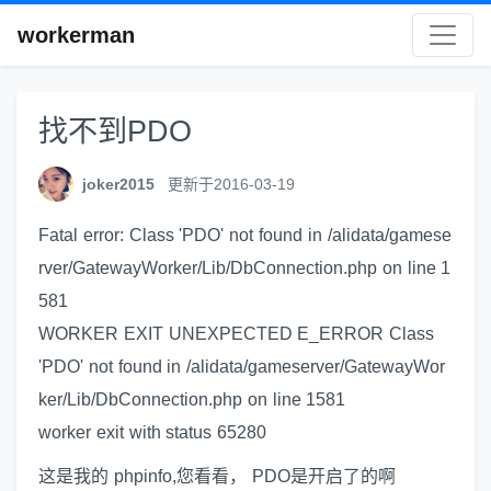
workerman
找不到PDO
joker2015
更新于2016-03-19
Fatal error: Class 'PDO' not found in /alidata/gamese
rver/GatewayWorker/Lib/DbConnection.php on line 1
581
WORKER EXIT UNEXPECTED E_ERROR Class
'PDO' not found in /alidata/gameserver/GatewayWor
ker/Lib/DbConnection.php on line 1581
worker exit with status 65280
这是我的 phpinfo,您看看， PDO是开启了的啊