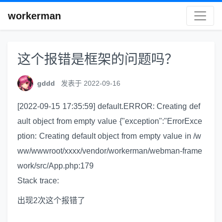
workerman
这个报错是框架的问题吗？
gddd
发表于 2022-09-16
[2022-09-15 17:35:59] default.ERROR: Creating def
ault object from empty value {"exception":"ErrorExce
ption: Creating default object from empty value in /w
ww/wwwroot/xxxx/vendor/workerman/webman-frame
work/src/App.php:179
Stack trace:
出现2次这个报错了