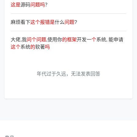
这
是
源码
问
题
吗
？
麻烦看下
这
个
报
错
是
什么
问
题
?
大佬,我
问
个
问
题
,使用你
的
框
架
开发一
个
系统, 能申请
这
个
系统
的
软著
吗
年代过于久远，无法发表回答