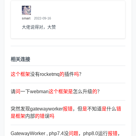
smart
2022-09-16
大佬说得对，大赞
相关连接
这
个
框
架
没有rocketmq
的
插件
吗
？
请
问
一下webman
这
个
框
架
是
怎么升级
的
？
突然发现gatewayworker
报
错
，但
是
不知道
是
什么
错
是
框
架
内部
的
错
误
吗
GatewayWorker , php7.4没
问
题
，php8.0运行
报
错
，