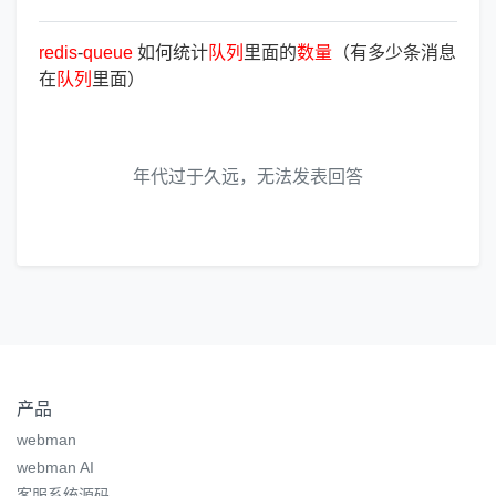
redis
-
queue
如何统计
队
列
里面的
数
量
（有多少条消息
在
队
列
里面）
年代过于久远，无法发表回答
产品
webman
webman AI
客服系统源码