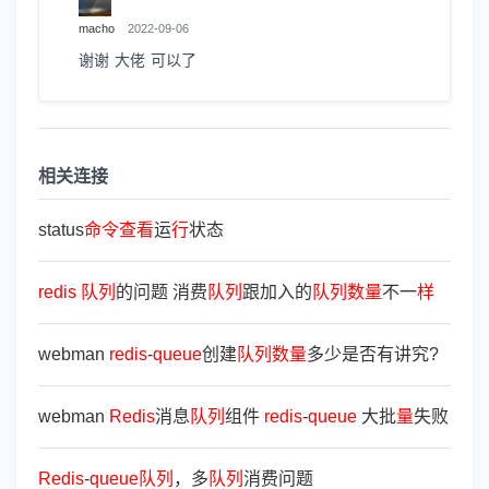
macho
2022-09-06
谢谢 大佬 可以了
相关连接
status
命
令
查
看
运
行
状态
redis
队
列
的问题 消费
队
列
跟加入的
队
列
数
量
不一
样
webman
redis
-
queue
创建
队
列
数
量
多少是否有讲究?
webman
Redis
消息
队
列
组件
redis
-
queue
大批
量
失败
Redis
-
queue
队
列
，多
队
列
消费问题