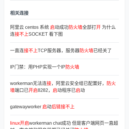
相关连接
阿里云 centos 系统
启
动成功
防
火
墙
全部打
开
为什么
连
接
不
上
SOCKET 看下图
一直连
接
不
上
TCP服务器，服务器
防
火
墙
已经关了
IP门禁：用PHP实现一个IP
防
火
墙
workerman无法连
接
，阿里云安全组已配置好，
防
火
墙
端口已
开
启
8282，
启
动程序已
启
动
gatewayworker
启
动
后
链
接
不
上
linux
开
启
workerman chat成功 但是客户端网页一直超