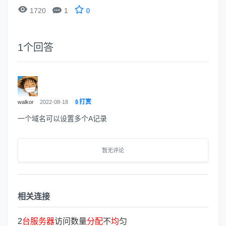


1720
1
0
1
个回答
打赏
walkor
2022-08-18
一个域名可以设置多个A记录
暂无评论
相关连接
2
台
服
务
器
访问数量
分
配
不
均
匀