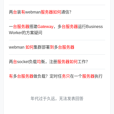
两
台
装
有
webman
服
务
器
如
何
通信？
一
台
服
务
器
搭建
Gateway
，多
台
服
务
器
运行Business
Worker的方案疑问
webman
如
何
集群部署
到
多
台
服
务
器
两
台
socket负载
均
衡，注册
服
务
器
如
何
工作？
有
多
台
服
务
器
做负载？定时任
务
只
在一个
服
务
器
执行
年代过于久远，无法发表回答