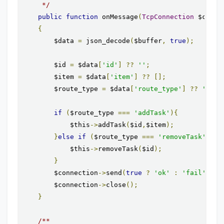
     */
public
function
 onMessage
(
TcpConnection
 $conne
{
        $data 
=
 json_decode
(
$buffer
,
true
);
        $id 
=
 $data
[
'id'
]
??
''
;
        $item 
=
 $data
[
'item'
]
??
[];
        $route_type 
=
 $data
[
'route_type'
]
??
''
;
if
(
$route_type 
===
'addTask'
){
            $this
->
addTask
(
$id
,
$item
);
}
else
if
(
$route_type 
===
'removeTask'
){
            $this
->
removeTask
(
$id
);
}
        $connection
->
send
(
true
?
'ok'
:
'fail'
);
        $connection
->
close
();
}
/**
