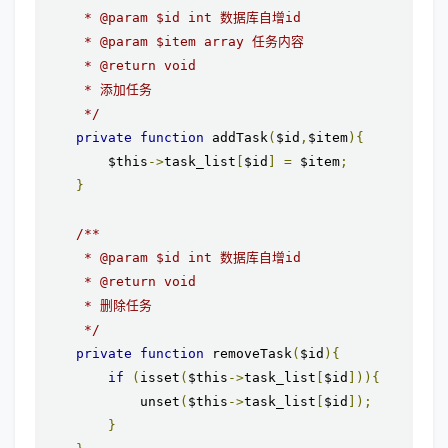
     * @param $id int 数据库自增id

     * @param $item array 任务内容

     * @return void

     * 添加任务

     */
private
function
 addTask
(
$id
,
$item
){
        $this
->
task_list
[
$id
]
=
 $item
;
}
/**

     * @param $id int 数据库自增id

     * @return void

     * 删除任务

     */
private
function
 removeTask
(
$id
){
if
(
isset
(
$this
->
task_list
[
$id
])){
            unset
(
$this
->
task_list
[
$id
]);
}