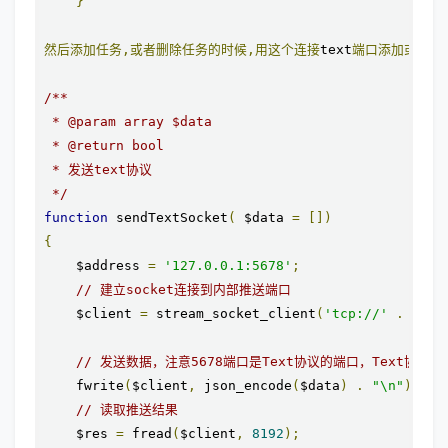
}
然后添加任务,或者删除任务的时候,用这个连接
text
端口添加或者删
/**

 * @param array $data

 * @return bool

 * 发送text协议

 */
function
 sendTextSocket
(
 $data 
=
[])
{
    $address 
=
'127.0.0.1:5678'
;
// 建立socket连接到内部推送端口
    $client 
=
 stream_socket_client
(
'tcp://'
.
 $add
// 发送数据，注意5678端口是Text协议的端口，Text协
    fwrite
(
$client
,
 json_encode
(
$data
)
.
"\n"
);
// 读取推送结果
    $res 
=
 fread
(
$client
,
8192
);