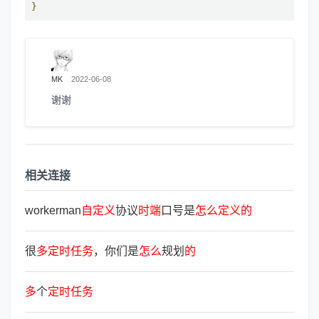
}
MK
2022-06-08
谢谢
相关连接
workerman
自
定
义
协议
时
端
口号是
怎
么
定
义
的
很
多
定
时
任
务
，你们是
怎
么
规划
的
多
个
定
时
任
务