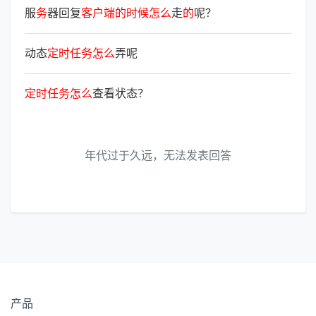
服
务
器回复
客
户
端
的
时
候
怎
么
走
的
呢？
动态
定
时
任
务
怎
么
弄呢
定
时
任
务
怎
么
查看状态？
年代过于久远，无法发表回答
产品