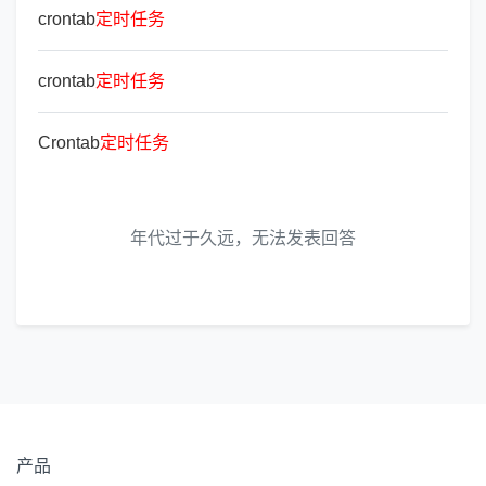
crontab
定
时
任
务
crontab
定
时
任
务
Crontab
定
时
任
务
年代过于久远，无法发表回答
产品