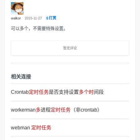
打赏
walkor
2015-11-27
可以多个，不需要特殊设置。
暂无评论
相关连接
Crontab
定
时
任
务
是否支持设置
多
个
时
间段
workerman
多
进程
定
时
任
务
（非crontab）
webman
定
时
任
务