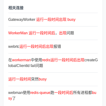
相关连接
GatewayWorker
运
行
一
段
时
间
出
现
busy
WorkerMan
运
行
一
段
时
间
后
，
出
现
问题
webrtc
运
行
一
段
时
间
后
出
现
报错
在
workerman
中使用
redis
运
行
一
段
时
间
后
出
现
createG
lobalClientId fail问题
运
行
一
段
时
间
突然
busy
webman使用
redis
-
queue
跑
一
段
时
间
后
所有进程都
bu
sy
了