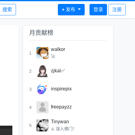
搜索
+
发布
登录
注册
月贡献榜
walkor
1
🚀
zjkal✅
2
inspirepix
3
freepayzz
4
Tinywan
5
♨️ 误入佛门！