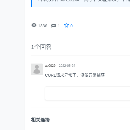


1836
1
0
1
个回答
ab0029
2022-05-24
CURL请求异常了，没做异常捕获
相关连接