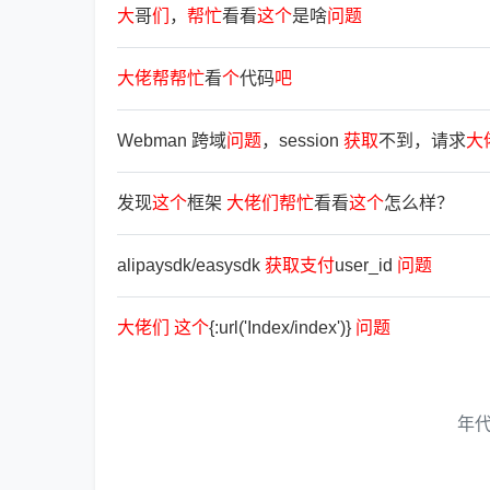
大
哥
们
，
帮
忙
看看
这
个
是啥
问
题
大
佬
帮
帮
忙
看
个
代码
吧
Webman 跨域
问
题
，session
获
取
不到，请求
大
发现
这
个
框架
大
佬
们
帮
忙
看看
这
个
怎么样？
alipaysdk/easysdk
获
取
支
付
user_id
问
题
大
佬
们
这
个
{:url('Index/index')}
问
题
年