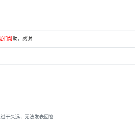
佬
们
帮
助，感谢
代过于久远，无法发表回答