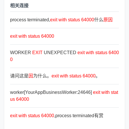
相关连接
process terminated,
exit
with
status
64000
什么
原
因
exit
with
status
64000
WORKER
EXIT
UNEXPECTED
exit
with
status
6400
0
请问这是
因
为什么。
exit
with
status
64000
。
worker[YourAppBusinessWorker:24646]
exit
with
stat
us
64000
exit
with
status
64000
,process terminated有赏