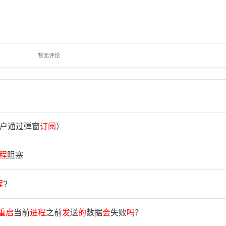
暂无评论
户通过弹窗
订
阅
）
程
阻塞
程
?
重
启
当前
进
程
之前
发
送
的
数据
会
失败
吗
？