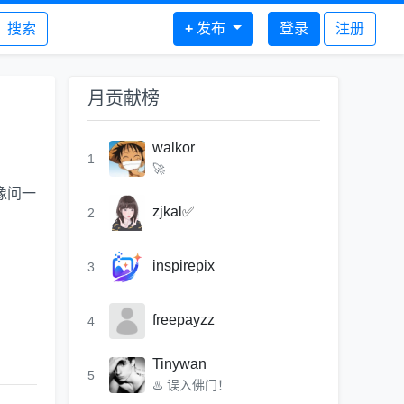
搜索
+
发布
登录
注册
月贡献榜
walkor
1
🚀
像问一
zjkal✅
2
inspirepix
3
freepayzz
4
Tinywan
5
♨️ 误入佛门！