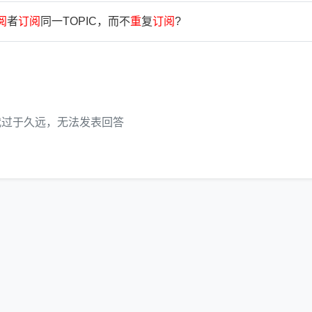
阅
者
订
阅
同一TOPIC，而不
重
复
订
阅
?
代过于久远，无法发表回答