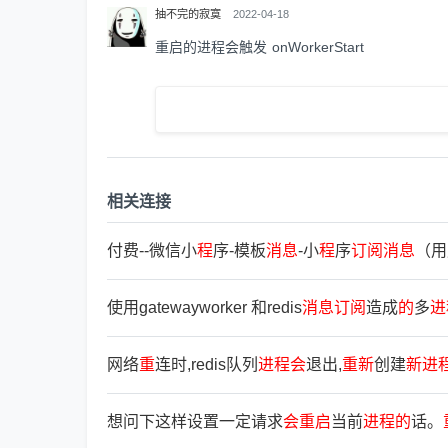
抽不完的寂寞
2022-04-18
重启的进程会触发 onWorkerStart
相关连接
付费--微信小
程
序-模板
消
息
-小
程
序
订
阅
消
息
（用
使用gatewayworker 和redis
消
息
订
阅
造成
的
多
进
网络
重
连时,redis队列
进
程
会
退出,
重
新
创建
新
进
想问下这样设置一定请求
会
重
启
当前
进
程
的
话。