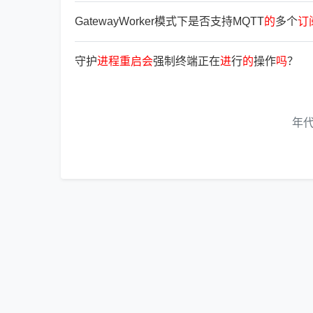
GatewayWorker模式下是否支持MQTT
的
多个
订
守护
进
程
重
启
会
强制终端正在
进
行
的
操作
吗
？
年