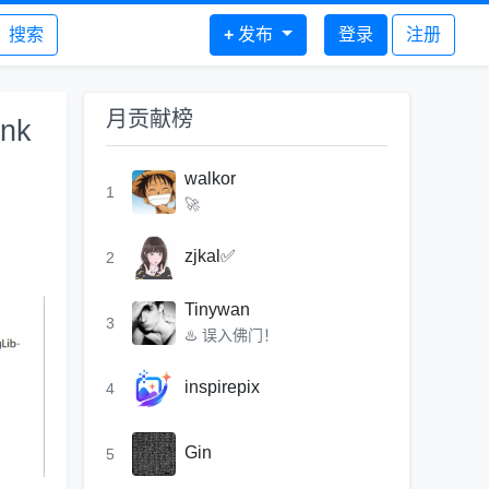
搜索
+
发布
登录
注册
月贡献榜
nk
walkor
1
🚀
zjkal✅
2
Tinywan
3
♨️ 误入佛门！
inspirepix
4
Gin
5