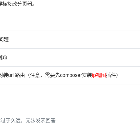
展标签改分页器。
问题
n问题
装url 路由（注意，需要先composer安装
tp
视
图
插件）
代过于久远，无法发表回答