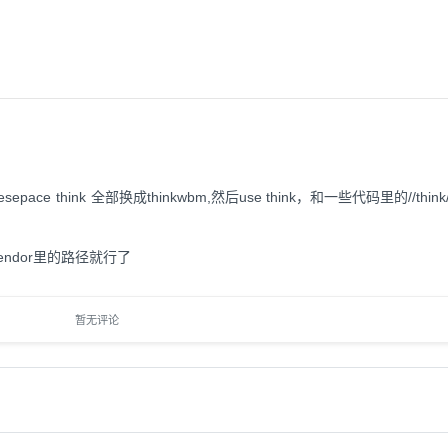
namesepace think 全部换成thinkwbm,然后use think，和一些代码里的//thin
在vendor里的路径就行了
暂无评论