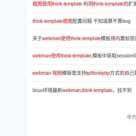
视
图
使
用
think
-
template
利
用
think
-
template
的
扩
think
-
template
视
图
配置问题 不知道算不算bug
关于
webman
使
用
think
-
template
模板得
内
置标签
webman
使
用
think
-
template
,模板中获取sessio
webman
视
图
模版里支持
tp
/
thinkphp
方式
的
自己封
linux环境最新
webman
,
think
-
template
，找不到
年