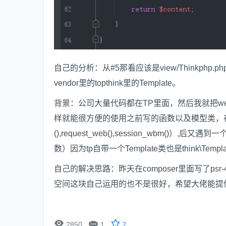
自己的分析：从#5那看应该是view/Thinkphp.php
vendor里的topthink里的Template。
背景：公司大量代码都在TP里面，然后我就把webm
样就能很方便的使用之前写的函数以及模型类，在处理了一些助
(),request_web(),session_wbm()
数）因为tp自带一个Template类也是think\T
自己的解决思路：昨天在composer里面写了psr-
空间这块自己运用的也不是很好，希望大佬能提


2850
1
2