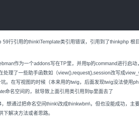
 59行引用的think\Template类引用错误，引用到了thinkphp 
an作为一个addons写在TP里，并用tp的command进行启动
手函数如（view(),request(),session改写成view_
）,后又遇到一个坑。在写视图的时候（本来用的twig，后面发现twig没法使用p
emplate命名空间的，就导致上面引用类引用到tp里面去了
4，想通过把命名空间think\改成thinkwbm\，但也没能成功，主
供下解决方法或者思路。