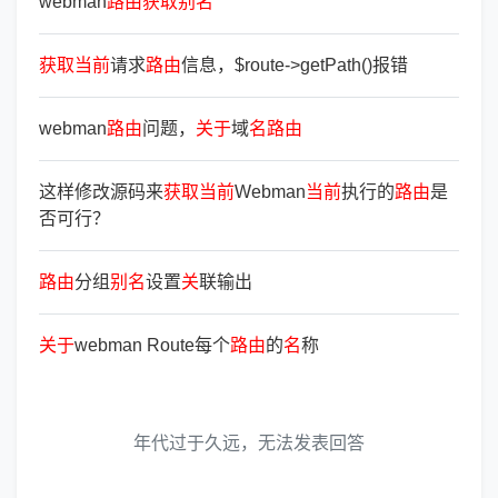
webman
路
由
获
取
别
名
获
取
当
前
请求
路
由
信息，$route->getPath()报错
webman
路
由
问题，
关
于
域
名
路
由
这样修改源码来
获
取
当
前
Webman
当
前
执行的
路
由
是
否可行？
路
由
分组
别
名
设置
关
联输出
关
于
webman Route每个
路
由
的
名
称
年代过于久远，无法发表回答