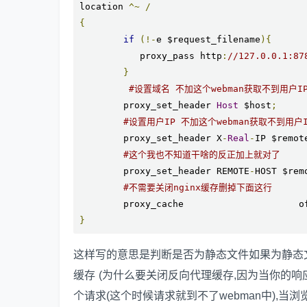
location 
^~
/
{
if
(!-
e $request_filename
){
           proxy_pass http
:
//127.0.0.1:87
}
#设置域名 不加这个webman获取不到用户I
        proxy_set_header 
Host
 $host
;
#设置用户IP 不加这个webman获取不到用户I
        proxy_set_header X
-
Real
-
IP $remot
#这个我也不知道干啥的反正加上就对了
        proxy_set_header REMOTE
-
HOST $rem
#不需要关闭nginx缓存删掉下面这行
        proxy_cache                     o
}
这样写的意思是判断是否为静态文件如果为静态文件则
缓存 (为什么要关闭反向代理缓存,因为当你的响
个请求(这个时候请求就到不了webman中),当