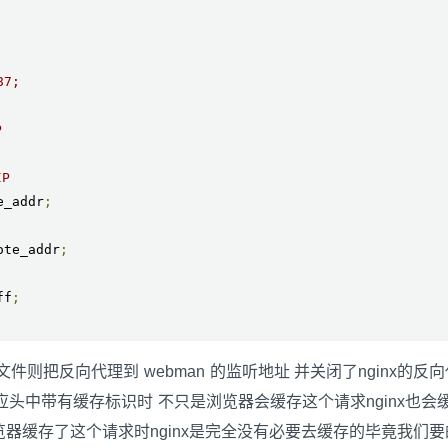
87;
P
P
e_addr
;
ote_addr
;
ff
;
把反向代理到 webman 的监听地址 并关闭了nginx的反
应头中带有缓存标识时 不只是浏览器会缓存这个请求nginx也会
浏览器缓存了这个请求时nginx是完全没有必要去缓存的毕竟我们