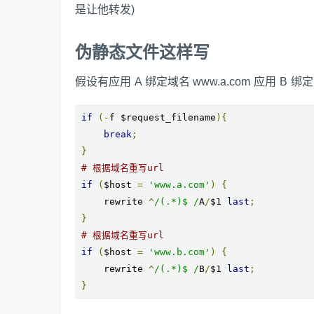
是让他转发)
伪静态文件这样写
假设有应用 A 绑定域名 www.a.com 应用 B 绑定 
if
(-
f $request_filename
){
break
;
}
# 根据域名重写url
if
(
$host 
=
'www.a.com'
)
{
    rewrite 
^
/(.*)$ /
A
/
$1 
last
;
}
# 根据域名重写url
if
(
$host 
=
'www.b.com'
)
{
    rewrite 
^
/(.*)$ /
B
/
$1 
last
;
}