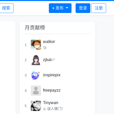
搜索
+
发布
登录
注册
月贡献榜
walkor
1
🚀
zjkal✅
2
inspirepix
3
freepayzz
4
Tinywan
5
♨️ 误入佛门！