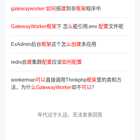
gatewayworker
如
何
搭
建
到非
框
架
程序中
GatewayWorker
框
架
下 怎
么
能引用.env
配
置
文件呢
ExAdmin后台
框
架
这个怎
么
创
建
多应用
redis自
建
集群
配
置
应该
如
何
配
置
workerman
可
以
直接调用Thinkphp
框
架
里的类和方
法，为什
么
GatewayWorker
却不
可
以
？
年代过于久远，无法发表回答