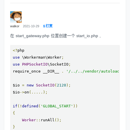
打赏
walkor
2021-10-29
在 start_gateway.php 位置创建一个 start_io.php ,
<?
use
 \Workerman\Worker
;
use
PHPSocketIO
\SocketIO
;
require_once __DIR__ 
.
'/../../vendor/autoload.php
$io 
=
new
SocketIO
(
2120
);
$io
->
on
(.....);
if
(!
defined
(
'GLOBAL_START'
))
{
Worker
::
runAll
();
}