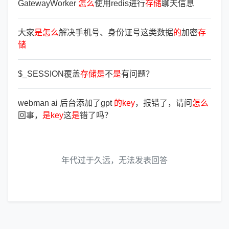
GatewayWorker
怎
么
使用redis进行
存
储
聊天信息
大家
是
怎
么
解决手机号、身份证号这类数据
的
加密
存
储
$_SESSION覆盖
存
储
是
不
是
有问题？
webman ai 后台添加了gpt
的
key
，报错了，请问
怎
么
回事，
是
key
这
是
错了吗？
年代过于久远，无法发表回答