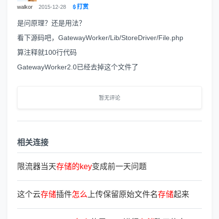
打赏
walkor
2015-12-28
是问原理？还是用法？
看下源码吧，GatewayWorker/Lib/StoreDriver/File.php
算注释就100行代码
GatewayWorker2.0已经去掉这个文件了
暂无评论
相关连接
限流器当天
存
储
的
key
变成前一天问题
这个云
存
储
插件
怎
么
上传保留原始文件名
存
储
起来