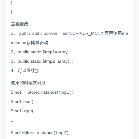
);
}
主要更改
1、 public static $driver = self::DRIVER_MC; // 表明使用me
mcache存储做驱动
2、public static $tmp1=array...
3、public static $tmp2=array(...
4、可以继续加
使用的时候就可以
$mc1 = Store::instance(‘tmp1’);
$mc1->set(..
$mc1->get(..
...
$mc2=Store::instance(‘tmp2’);