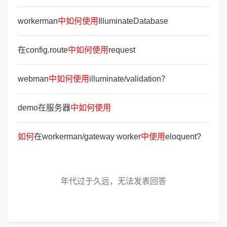
workerman
中
如
何
使
用
IlluminateDatabase
在config.route
中
如
何
使
用
request
webman
中
如
何
使
用
illuminate/validation？
demo在服务器
中
如
何
使
用
如
何
在workerman/gateway worker
中
使
用
eloquent?
年代过于久远，无法发表回答