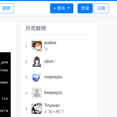
搜索
+
发布
登录
注册
月贡献榜
walkor
1
🚀
zjkal✅
2
inspirepix
3
freepayzz
4
Tinywan
5
♨️ 误入佛门！