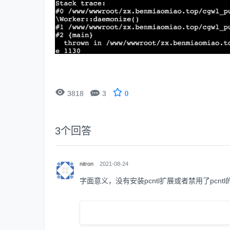


3818
3
0
3
个回答
nitron
2021-08-24
字面意义，没有安装pcntl扩展或者禁用了pcnt