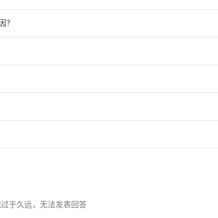
因？
代过于久远，无法发表回答