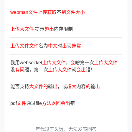
webman
文
件
上
传
获
取
不
到
文
件
大
小
上
传
大
文
件
提示
超
出
内存限制
上
传
文
件
文
件
名为
中
文
时
出
现
异
常
我用websocket
上
传
大
文
件
，
会
啥第一次
上
传
大
文
件
没
有
问
题，第二次
上
传
大
文
件
就
会
出
错！
能否支持
大
文
件
的
输
出
，或
超
大
内容
的
输
出
pdf
文
件
通过file
方
法
返
回
会
出
错
年代过于久远，无法发表回答