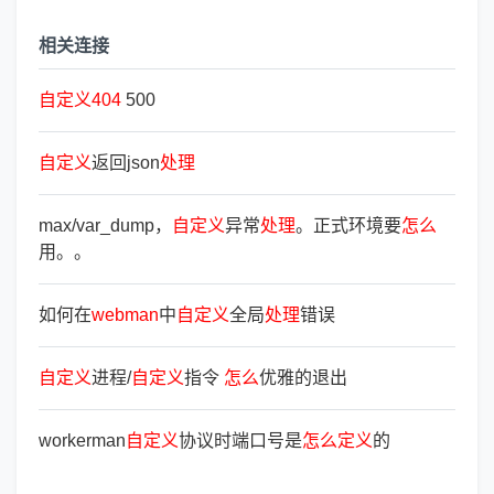
相关连接
自
定
义
404
500
自
定
义
返回json
处
理
max/var_dump，
自
定
义
异常
处
理
。正式环境要
怎
么
用。。
如何在
webman
中
自
定
义
全局
处
理
错误
自
定
义
进程/
自
定
义
指令
怎
么
优雅的退出
workerman
自
定
义
协议时端口号是
怎
么
定
义
的