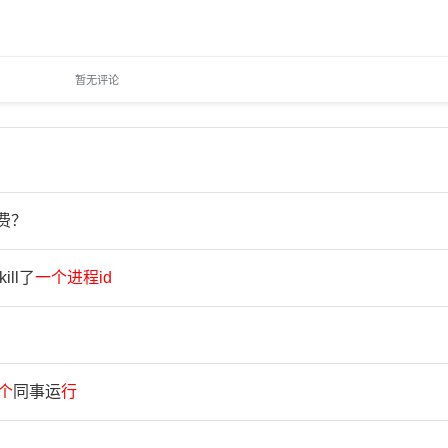
暂无评论
费？
kill了
一
个
进
程
id
个
同事运
行