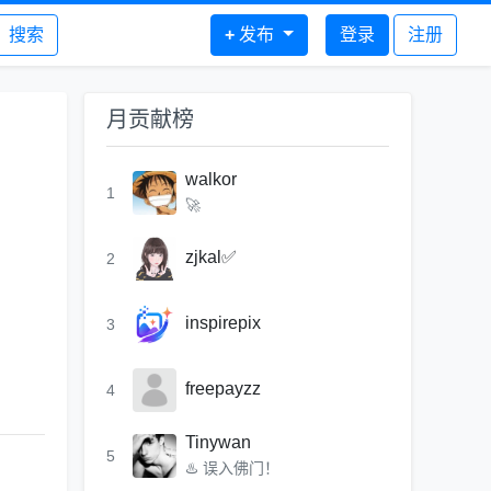
搜索
+
发布
登录
注册
月贡献榜
walkor
1
🚀
zjkal✅
2
inspirepix
3
freepayzz
4
Tinywan
5
♨️ 误入佛门！