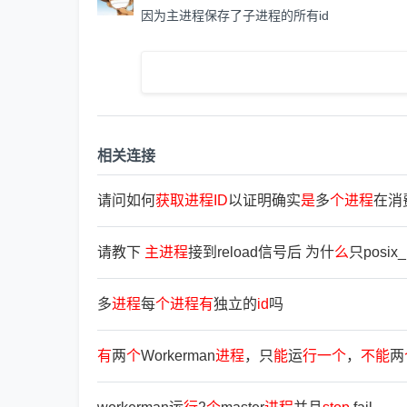
因为主进程保存了子进程的所有id
相关连接
请问如何
获
取
进
程
ID
以证明确实
是
多
个
进
程
在消
请教下
主
进
程
接到reload信号后 为什
么
只posix_
多
进
程
每
个
进
程
有
独立的
id
吗
有
两
个
Workerman
进
程
，只
能
运
行
一
个
，
不
能
两