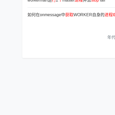
workerman运
行
2
个
master
进
程
并且
stop
fail
如何在onmessage中
获
取
WORKER自身的
进
程
I
年