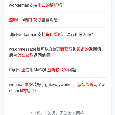
workerman支持
串
口
的
监
听
吗？
监
听
http端
口
获
取
重复消息
请问workerman支持
串
口
监
听
、读
取
和写入吗？
ws.onmessage我可以在js页
面
获
取
到
设
备
的
返回值，
后台
怎
么
获
取
返回值啊
中间件
里
使用MySQL
监
听
获
取
的
问题
webman
里
安装好了gatewayworker，
怎
么
监
听
两个w
ebsock
的
端
口
？
年代过于久远，无法发表回答