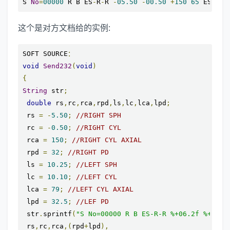
S 
No
=
00000
 R B ES
-
R
-
R 
-
05.50
-
00.50
+
150
65
 ES
-
R
-
L
这个是对方文档给的实例:
SOFT SOURCE
：
void
Send232
(
void
)
{
String
 str
;
double
 rs
,
rc
,
rca
,
rpd
,
ls
,
lc
,
lca
,
lpd
;
 rs 
=
-
5.50
;
//RIGHT SPH
 rc 
=
-
0.50
;
//RIGHT CYL
 rca 
=
150
;
//RIGHT CYL AXIAL
 rpd 
=
32
;
//RIGHT PD
 ls 
=
10.25
;
//LEFT SPH
 lc 
=
10.10
;
//LEFT CYL
 lca 
=
79
;
//LEFT CYL AXIAL
 lpd 
=
32.5
;
//LEF PD
 str
.
sprintf
(
"S No=00000 R B ES-R-R %+06.2f %+06.2
 rs
,
rc
,
rca
,(
rpd
+
lpd
),