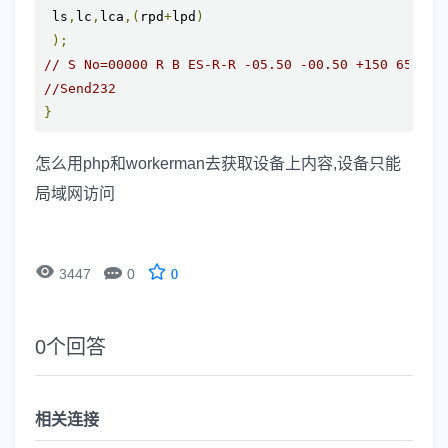
 ls
,
lc
,
lca
,(
rpd
+
lpd
)
);
// S No=00000 R B ES-R-R -05.50 -00.50 +150 65 ES-
//Send232
}
怎么用php和workerman去获取设备上内容,设备只能
局域网访问


3447
0
0
0
个回答
相关连接