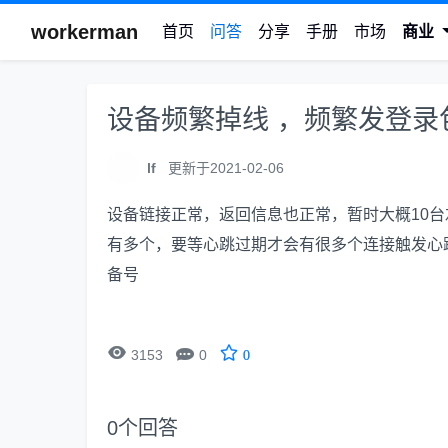
workerman
首页
问答
分享
手册
市场
商业
设备频繁掉线 ，频繁发登录
lf
更新于2021-02-06
设备链接正常，返回信息也正常，暂时大概10
有多个，要等心跳过期才会有很多个连接触发心跳
备号


3153
0
0
0
个回答