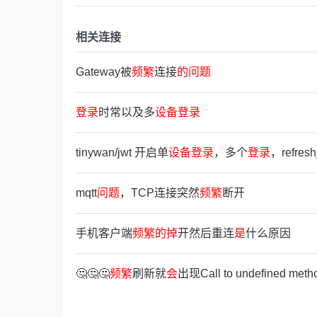
相关连接
Gateway被
频
繁
连接
的
问
题
登
录
时常以及多
设
备
登
录
tinywan/jwt 开启单
设
备
登
录
，多个
登
录
，refresh
mqtt
问
题
，TCP连接突然
频
繁
断开
手机客户端
频
繁
的
掉
开然后重连
是
什么原因
🤔🤔🤔
频
繁
刷新就
会
出现Call to undefined metho