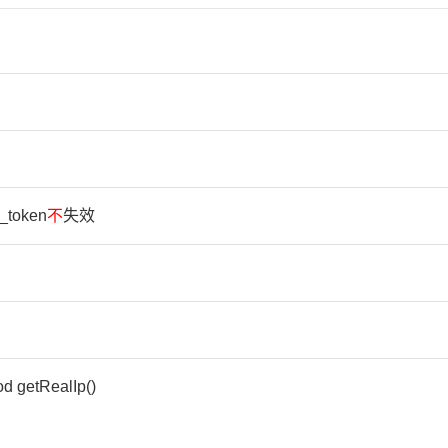
_token
不
失效
d getRealIp()