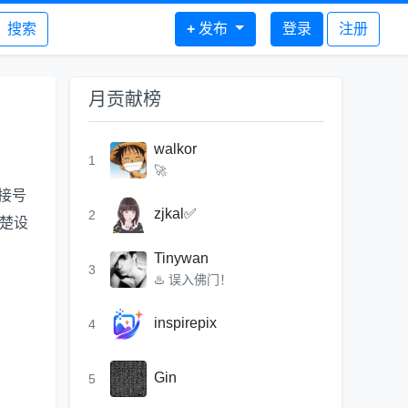
搜索
+
发布
登录
注册
月贡献榜
walkor
1
🚀
接号
zjkal✅
2
清楚设
Tinywan
3
♨️ 误入佛门！
inspirepix
4
Gin
5