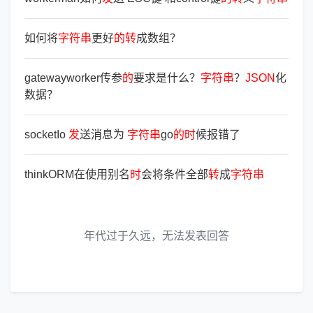
如何将
字
符
串
更好
的
转
成数组？
gatewayworker传参
的
要求是什么？
字
符
串
？
JSON
化
数据？
socketIo
发
送消息为
字
符
串
go
的
时
候报错了
thinkORM在使用别名
时
会将条件全部
转
成
字
符
串
年代过于久远，无法发表回答