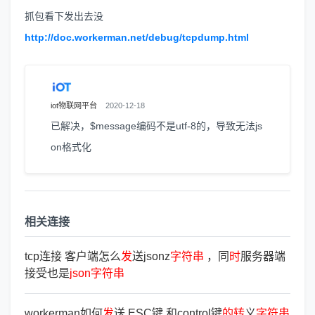
抓包看下发出去没
http://doc.workerman.net/debug/tcpdump.html
iot物联网平台
2020-12-18
已解决，$message编码不是utf-8的，导致无法js
on格式化
相关连接
tcp连接 客户端怎么
发
送jsonz
字
符
串
，同
时
服务器端
接受也是
json
字
符
串
workerman如何
发
送 ESC键 和control键
的
转
义
字
符
串