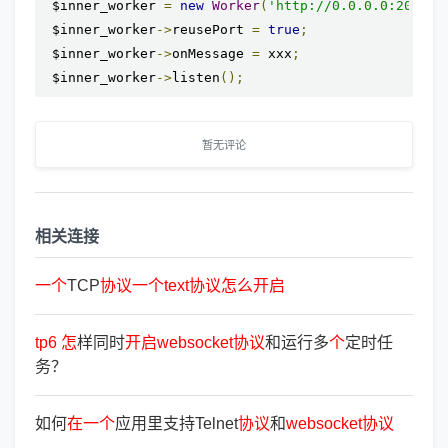
 $inner_worker 
=
new
Worker
(
'http://0.0.0.0:2016'
)
 $inner_worker
->
reusePort 
=
true
;
 $inner_worker
->
onMessage 
=
 xxx
;
 $inner_worker
->
listen
();
暂无评论
相关连接
一
个
TCP
协
议
一
个
text
协
议
怎
么
开
启
tp6
怎
样同时
开
启
websocket
协
议
和运行多
个
定时任
务？
如何
在
一
个
应用里支持Telnet
协
议
和
websocket
协
议