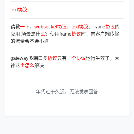
text
协
议
请教
一
下，
websocket
协
议
、
text
协
议
、frame
协
议
的
应用 场景是什
么
？使用frame
协
议
时，向客户端传输
的流量会不会小点
gateway多端口多
协
议
只有
一
个
协
议
运行生效了，大
神这
个
怎
么
解决
年代过于久远，无法发表回答