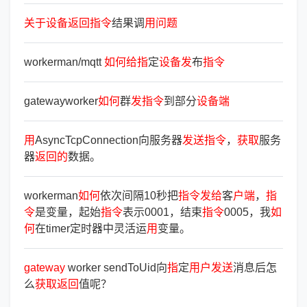
关
于
设
备
返
回
指
令
结果调
用
问
题
workerman/mqtt
如
何
给
指
定
设
备
发
布
指
令
gatewayworker
如
何
群
发
指
令
到部分
设
备
端
用
AsyncTcpConnection向服务器
发
送
指
令
，
获
取
服务
器
返
回
的
数据。
workerman
如
何
依次间隔10秒把
指
令
发
给
客
户
端
，
指
令
是变量，起始
指
令
表示0001，结束
指
令
0005，我
如
何
在timer定时器中灵活运
用
变量。
gateway
worker sendToUid向
指
定
用
户
发
送
消息后怎
么
获
取
返
回
值呢？