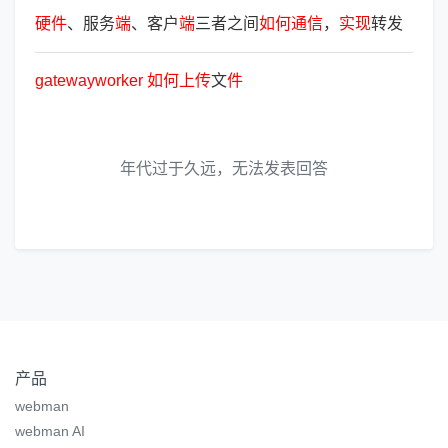
硬
件
、服务
端
、客户
端
三者之间
如
何
通
信
，
实
现
转发
gatewayworker
如
何
上
传
文
件
年代过于久远，无法发表回答
产品
webman
webman AI