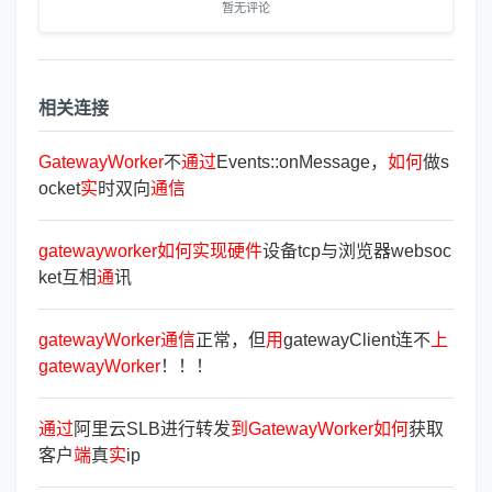
暂无评论
相关连接
GatewayWorker
不
通
过
Events::onMessage，
如
何
做s
ocket
实
时双向
通
信
gatewayworker
如
何
实
现
硬
件
设备tcp与浏览器websoc
ket互相
通
讯
gatewayWorker
通
信
正常，但
用
gatewayClient连不
上
gatewayWorker
！！！
通
过
阿里云SLB进行转发
到
GatewayWorker
如
何
获取
客户
端
真
实
ip