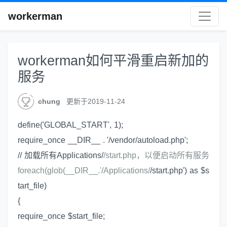
workerman
workerman如何平滑重启新加的
服务
chung
更新于2019-11-24
define('GLOBAL_START', 1);
require_once __DIR__ . '/vendor/autoload.php';
// 加载所有Applications/
/start.php，以便启动所有服务
foreach(glob(__DIR__.'/Applications/
/start.php') as $s
tart_file)
{
require_once $start_file;