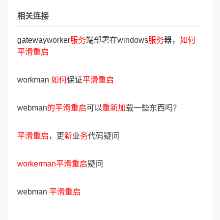
相关连接
gatewayworker
服
务
端部署在windows
服
务
器，
如
何
平
滑
重
启
workman
如
何
保证
平
滑
重
启
webman
的
平
滑
重
启
可以
重
新
加
载一些东西吗？
平
滑
重
启
，更
新
业
务
代码疑问
workerman
平
滑
重
启
疑问
webman
平
滑
重
启