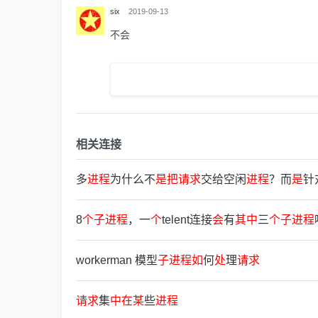
six
2019-09-13
不会
相关连接
多
进
程
为什么不
是
把
请
求
交给空闲
进
程
？而
是
针
8
个
子
进
程
，一
个
telent连接
会
有
其
中
三
个
子
进
程
workerman 模型
子
进
程
如
何
处
理
请
求
请
求
集
中
在
某
些
进
程