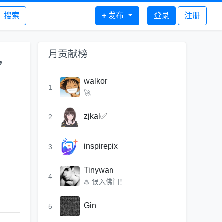
搜索
+
发布
登录
注册
月贡献榜
，
walkor
1
🚀
zjkal✅
2
inspirepix
3
Tinywan
4
♨️ 误入佛门！
Gin
5