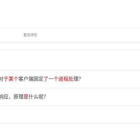
暂无评论
对
于
某
个
客户端固定
了
一
个
进
程
处
理？
响应，原理
是
什么呢？