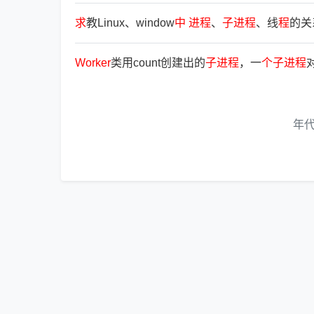
求
教Linux、window
中
进
程
、
子
进
程
、线
程
的关
Worker
类用count创建出的
子
进
程
，一
个
子
进
程
年