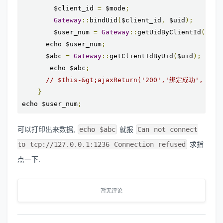
        $client_id 
=
 $mode
;
Gateway
::
bindUid
(
$client_id
,
 $uid
);
        $user_num 
=
Gateway
::
getUidByClientId
(
$cli
      echo $user_num
;
      $abc 
=
Gateway
::
getClientIdByUid
(
$uid
);
       echo $abc
;
// $this-&gt;ajaxReturn('200','绑定成功',$user
}
echo $user_num
;
可以打印出来数据,
echo $abc
就报
Can not connect
to tcp://127.0.0.1:1236 Connection refused
求指
点一下.
暂无评论