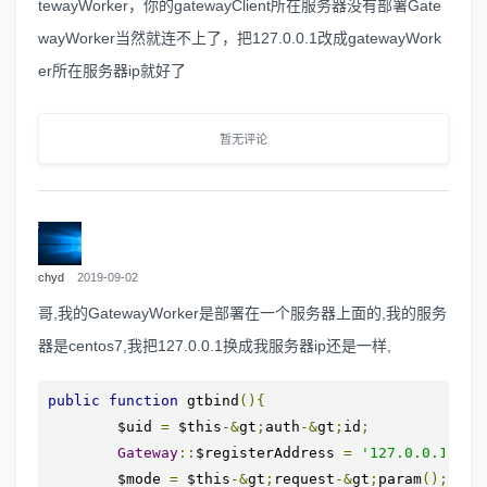
tewayWorker，你的gatewayClient所在服务器没有部署Gate
wayWorker当然就连不上了，把127.0.0.1改成gatewayWork
er所在服务器ip就好了
暂无评论
chyd
2019-09-02
哥,我的GatewayWorker是部署在一个服务器上面的,我的服务
器是centos7,我把127.0.0.1换成我服务器ip还是一样,
public
function
 gtbind
(){
        $uid 
=
 $this
-&
gt
;
auth
-&
gt
;
id
;
Gateway
::
$registerAddress 
=
'127.0.0.1:123
        $mode 
=
 $this
-&
gt
;
request
-&
gt
;
param
();