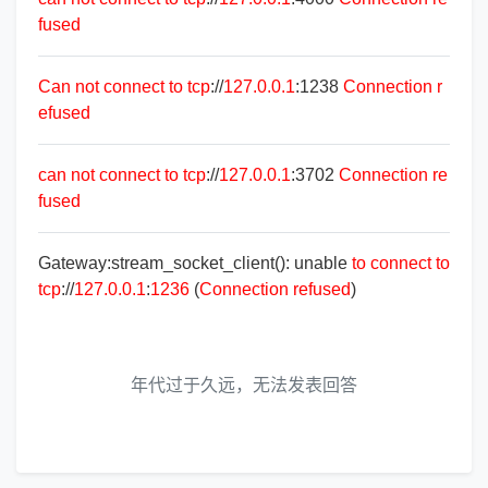
fused
Can
not
connect
to
tcp
://
127.0.0.1
:1238
Connection
r
efused
can
not
connect
to
tcp
://
127.0.0.1
:3702
Connection
re
fused
Gateway:stream_socket_client(): unable
to
connect
to
tcp
://
127.0.0.1
:
1236
(
Connection
refused
)
年代过于久远，无法发表回答