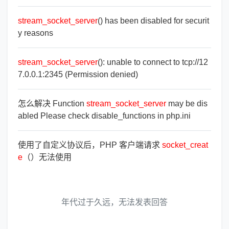
stream_socket_server
() has been disabled for securit
y reasons
stream_socket_server
(): unable to connect to tcp://12
7.0.0.1:2345 (Permission denied)
怎么解决 Function
stream_socket_server
may be dis
abled Please check disable_functions in php.ini
使用了自定义协议后，PHP 客户端请求
socket_creat
e
（）无法使用
年代过于久远，无法发表回答