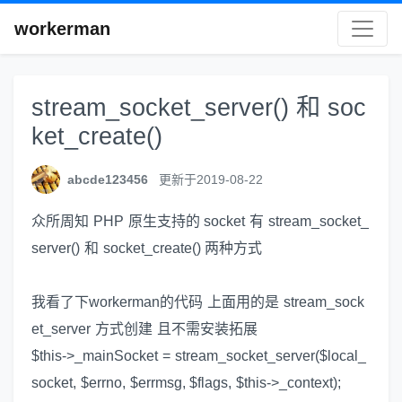
workerman
stream_socket_server() 和 soc
ket_create()
abcde123456
更新于2019-08-22
众所周知 PHP 原生支持的 socket 有 stream_socket_
server() 和 socket_create() 两种方式
我看了下workerman的代码 上面用的是 stream_sock
et_server 方式创建 且不需安装拓展
$this->_mainSocket = stream_socket_server($local_
socket, $errno, $errmsg, $flags, $this->_context);