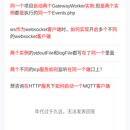
同
一
个
项目
启
动
两
个
GatewayWorker
实
例
,但
是
两
个
实
例
都
是
执行的
同
一
个
Events.php
ws
作
为
websocket
客
户
端
时，
如
何
实
现
开
启
多
个
不
同
的websocket
客
户
端
两
个
实
例
的stdoutFile和logFile都写
在
了
同
一
个
里面
两
个
不
同
的tcp
服
务
如
何
监听
在
同
一
个
端
口上？
想咨询
在
HTTP
服
务
下
如
何
启
动
一
个
MQTT
客
户
端
年代过于久远，无法发表回答