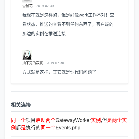
雪昙花
2019-07-30
我现在就是这样的，但是好像work工作不对！查
看状态，推送的查看不到任何东西了，客户端的
那边的实例在推送连接
抽不完的寂寞
2019-07-30
方式就是这样，其它就是你代码问题了
相关连接
同
一
个
项目
启
动
两
个
GatewayWorker
实
例
,但
是
两
个
实
例
都
是
执行的
同
一
个
Events.php