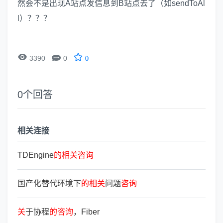
然会不是出现A站点发信息到B站点去了（如sendToAl
l）？？？


3390
0
0
0
个回答
相关连接
TDEngine
的
相
关
咨
询
国产化替代环境下
的
相
关
问题
咨
询
关
于协程
的
咨
询
，Fiber