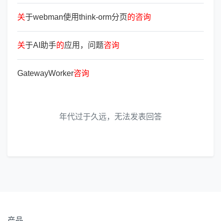
关
于webman使用think-orm分页
的
咨
询
关
于AI助手
的
应用，问题
咨
询
GatewayWorker
咨
询
年代过于久远，无法发表回答
产品