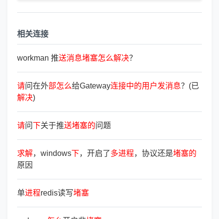
相关连接
workman 推
送
消
息
堵
塞
怎
么
解
决
？
请
问在外
部
怎
么
给Gateway
连
接
中
的
用
户
发
消
息
？(已
解
决
)
请
问
下
关于推
送
堵
塞
的
问题
求
解
，windows
下
，开启了
多
进
程
，协议还是
堵
塞
的
原因
单
进
程
redis读写
堵
塞