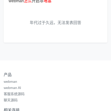
webman
怎
么
开启非
堵
塞
年代过于久远，无法发表回答
产品
webman
webman AI
客服系统源码
聊天源码
相关连接