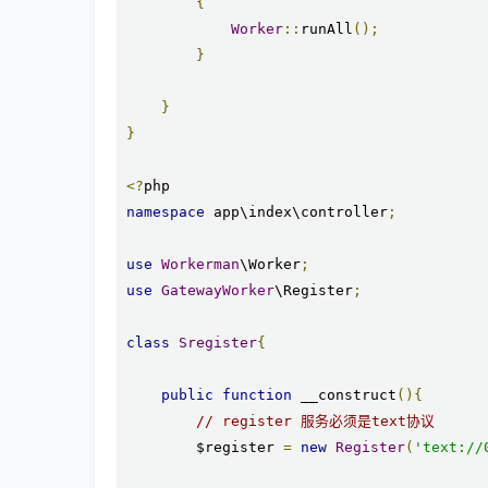
{
Worker
::
runAll
();
}
}
}
<?
namespace
 app\index\controller
;
use
Workerman
\Worker
;
use
GatewayWorker
\Register
;
class
Sregister
{
public
function
 __construct
(){
// register 服务必须是text协议
        $register 
=
new
Register
(
'text://