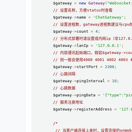
        $gateway 
=
new
Gateway
(
"Websocket
// 设置名称，方便status时查看
        $gateway
->
name 
=
'ChatGateway'
;
// 设置进程数，gateway进程数建议与cp
        $gateway
->
count 
=
4
;
// 分布式部署时请设置成内网ip（非127.0.
        $gateway
->
lanIp 
=
'127.0.0.1'
;
// 内部通讯起始端口，假如$gateway->co
// 则一般会使用4000 4001 4002 40
        $gateway
->
startPort 
=
2300
;
// 心跳间隔
        $gateway
->
pingInterval 
=
10
;
// 心跳数据
        $gateway
->
pingData 
=
'{"type":"pi
// 服务注册地址
        $gateway
->
registerAddress 
=
'127.
/*

         // 当客户端连接上来时，设置连接的onWebSo