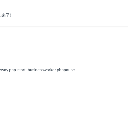
出来了！
way.php start_businessworker.phppause