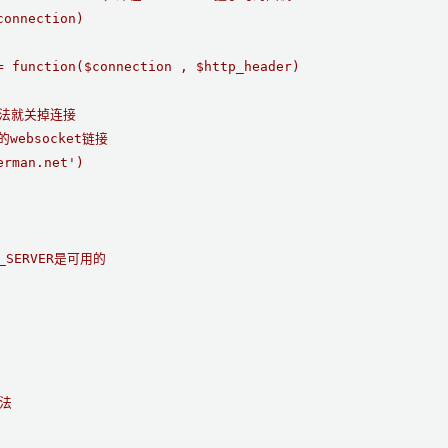
onnection)

 function($connection , $http_header)

法就关掉连接

websocket链接

rman.net')

$_SERVER是可用的

方法