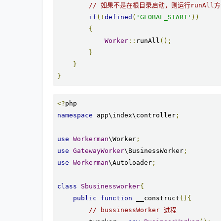
// 如果不是在根目录启动，则运行runAll
if
(!
defined
(
'GLOBAL_START'
))
{
Worker
::
runAll
();
}
}
}
<?
namespace
 app\index\controller
;
use
Workerman
\Worker
;
use
GatewayWorker
\BusinessWorker
;
use
Workerman
\Autoloader
;
class
Sbusinessworker
{
public
function
 __construct
(){
// bussinessWorker 进程