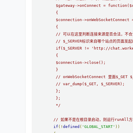
         $gateway->onConnect = function($c
         {

         $connection->onWebSocketConnect =
         {

         // 可以在这里判断连接来源是否合法，不合
         // $_SERVER标识来自哪个站点的页面发起的
         if($_SERVER != 'http://chat.worke
         {

         $connection->close();

         }

         // onWebSocketConnect 里面$_GET 
         // var_dump($_GET, $_SERVER);

         };

         };

         */
// 如果不是在根目录启动，则运行runAll
if
(!
defined
(
'GLOBAL_START'
))