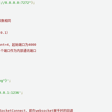
://0.0.0.0:7272"
);
u核数相同
0.1）
unt=4，起始端口为4000
03 4个端口作为内部通讯端口
ng"}'
;
0.0.1:1236'
;
cketConnect，即在websocket握手时的回调
