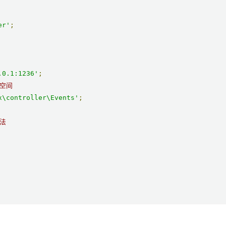
er'
;
.0.1:1236'
;
名空间
x\controller\Events'
;
方法