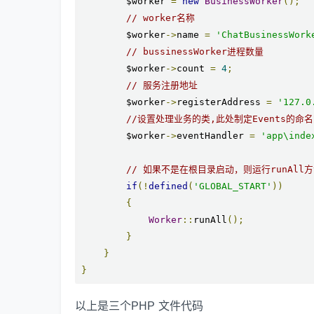
        $worker 
=
new
BusinessWorker
();
// worker名称
        $worker
->
name 
=
'ChatBusinessWork
// bussinessWorker进程数量
        $worker
->
count 
=
4
;
// 服务注册地址
        $worker
->
registerAddress 
=
'127.0
//设置处理业务的类,此处制定Events的命
        $worker
->
eventHandler 
=
'app\inde
// 如果不是在根目录启动，则运行runAll
if
(!
defined
(
'GLOBAL_START'
))
{
Worker
::
runAll
();
}
}
}
以上是三个PHP 文件代码