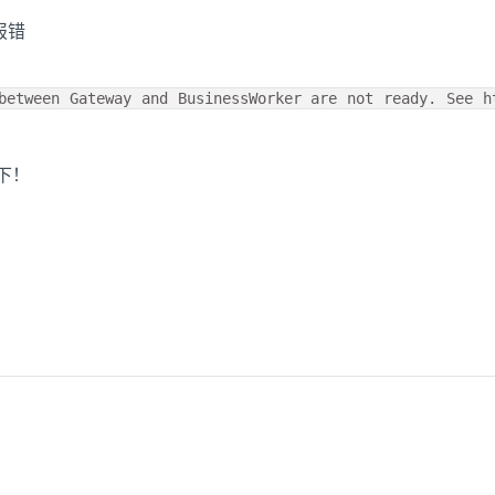
报错
between Gateway and BusinessWorker are not ready. See h
下！