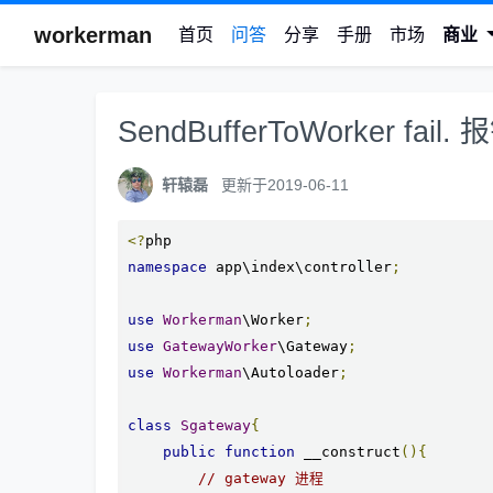
workerman
首页
问答
分享
手册
市场
商业
SendBufferToWorker fail. 
轩辕磊
更新于2019-06-11
<?
namespace
 app\index\controller
;
use
Workerman
\Worker
;
use
GatewayWorker
\Gateway
;
use
Workerman
\Autoloader
;
class
Sgateway
{
public
function
 __construct
(){
// gateway 进程