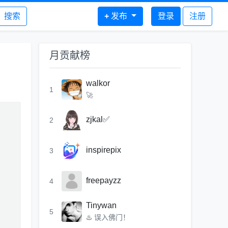
搜索
+
发布
登录
注册
月贡献榜
walkor
1
🚀
zjkal✅
2
inspirepix
3
freepayzz
4
Tinywan
5
♨️ 误入佛门！