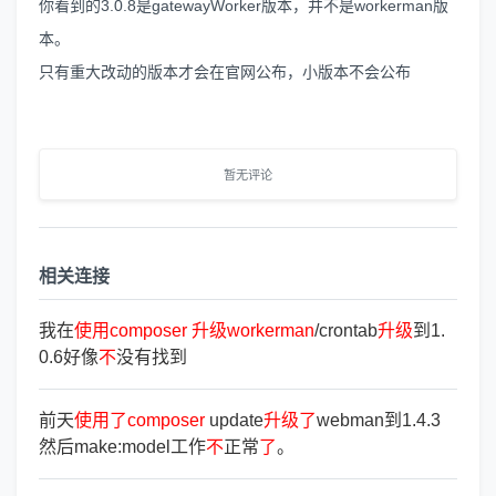
你看到的3.0.8是gatewayWorker版本，并不是workerman版
本。
只有重大改动的版本才会在官网公布，小版本不会公布
暂无评论
相关连接
我在
使
用
composer
升
级
workerman
/crontab
升
级
到1.
0.6好像
不
没有找到
前天
使
用
了
composer
update
升
级
了
webman到1.4.3
然后make:model工作
不
正常
了
。