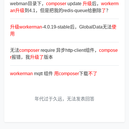
webman目录下，
composer
update
升
级
后，
workerm
an
升
级
到4.1，但是把我的redis-queue给删除
了
？
升
级
workerman
-4.0.19-stable后，GlobalData无法
使
用
无法
composer
require 异步http-client组件，
compose
r
报错，我
升
级
了
版本
workerman
mqtt 组件
用
composer
下载
不
了
年代过于久远，无法发表回答