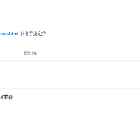
cess.html
参考手册定位
暂无评论
间重叠