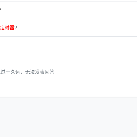
？
定
时
器
?
代过于久远，无法发表回答