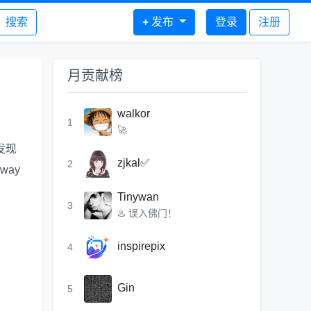
搜索
+
发布
登录
注册
月贡献榜
walkor
1
🚀
会发现
zjkal✅
2
way
Tinywan
3
♨️ 误入佛门！
inspirepix
4
Gin
5