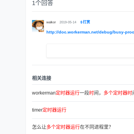
1
个回答
打赏
walkor
2019-05-14
http://doc.workerman.net/debug/busy-pro
相关连接
workerman
定
时
器
运
行
一段
时
间，
多
个
定
时
器
时
timer
定
时
器
运
行
怎么让
多
个
定
时
器
运
行
在不同进程里？