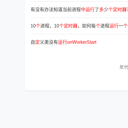
有没有办法知道当前进程
中
运
行
了
多
少
个
定
时
器
10
个
进程，10
个
定
时
器
，如何每
个
进程
运
行
一
个
自
定
义类没有
运
行
onWorkerStart
年