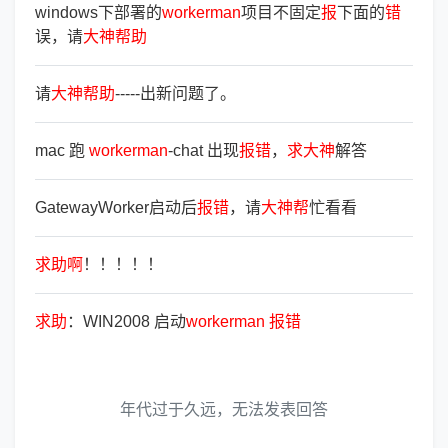
windows下部署的
workerman
项目不固定
报
下面的
错
误，请
大
神
帮
助
请
大
神
帮
助
-----出新问题了。
mac 跑
workerman
-chat 出现
报
错
，
求
大
神
解答
GatewayWorker启动后
报
错
，请
大
神
帮
忙看看
求
助
啊
！！！！！
求
助
：WIN2008 启动
workerman
报
错
年代过于久远，无法发表回答