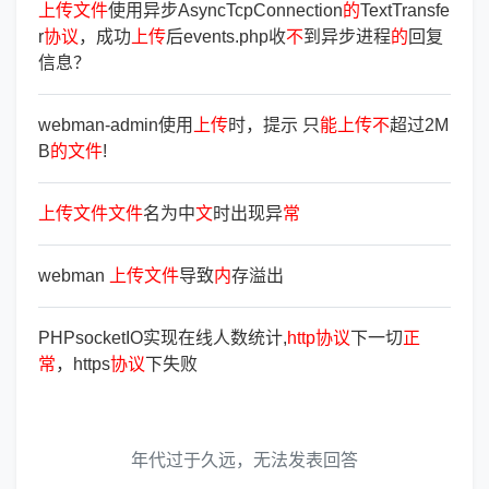
上
传
文
件
使用异步AsyncTcpConnection
的
TextTransfe
r
协
议
，成功
上
传
后events.php收
不
到异步进程
的
回复
信息？
webman-admin使用
上
传
时，提示 只
能
上
传
不
超过2M
B
的
文
件
!
上
传
文
件
文
件
名为中
文
时出现异
常
webman
上
传
文
件
导致
内
存溢出
PHPsocketIO实现在线人数统计,
http
协
议
下一切
正
常
，https
协
议
下失败
年代过于久远，无法发表回答