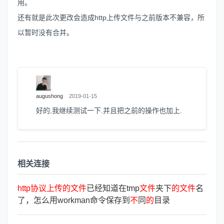
用。
还有就是此次更改会造成http上传文件与之前版本不兼容，所
以暂时没有合并。
augushong
2019-01-15
好的,我继续测试一下.并且把之前的操作也加上.
相关连接
http
协
议
上
传
的
文
件
已经知道在tmp
文
件
夹下
的
文
件
名
了，怎么用workman命令保存到
不
同
的
目录