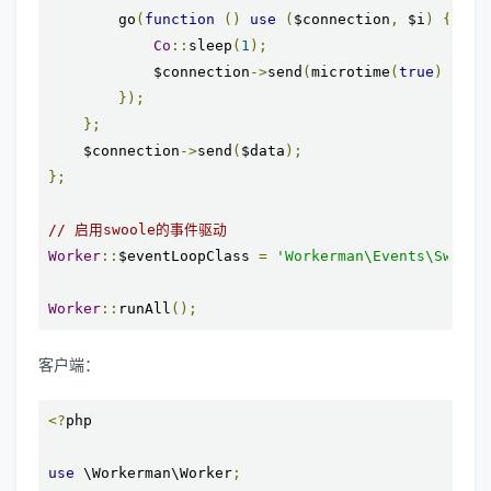
        go
(
function
()
use
(
$connection
,
 $i
)
{
Co
::
sleep
(
1
);
            $connection
->
send
(
microtime
(
true
)
.
":
});
};
    $connection
->
send
(
$data
);
};
// 启用swoole的事件驱动
Worker
::
$eventLoopClass 
=
'Workerman\Events\Swoole
Worker
::
runAll
();
客户端：
<?
php

use
 \Workerman\Worker
;