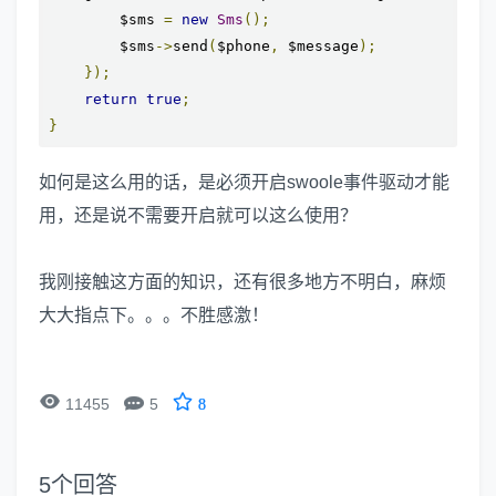
        $sms 
=
new
Sms
();
        $sms
->
send
(
$phone
,
 $message
);
});
return
true
;
}
如何是这么用的话，是必须开启swoole事件驱动才能
用，还是说不需要开启就可以这么使用？
我刚接触这方面的知识，还有很多地方不明白，麻烦
大大指点下。。。不胜感激！


11455
5
8
5
个回答