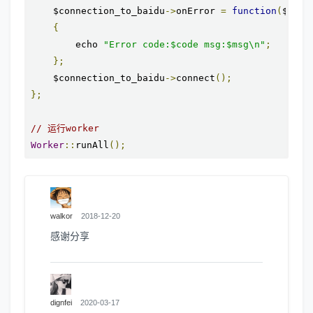
    $connection_to_baidu
->
onError 
=
function
(
$conn
{
        echo 
"Error code:$code msg:$msg\n"
;
};
    $connection_to_baidu
->
connect
();
};
// 运行worker
Worker
::
runAll
();
walkor
2018-12-20
感谢分享
dignfei
2020-03-17