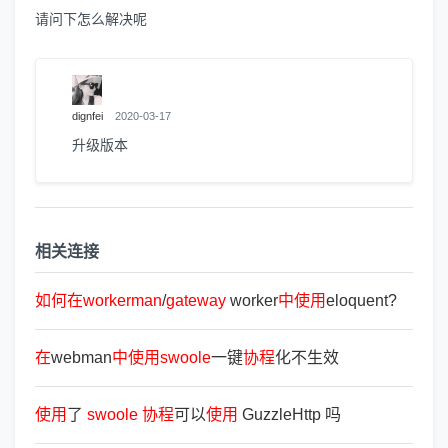
请问下怎么解决呢
dignfei
2020-03-17
升级版本
相关连接
如
何
在
workerman
/
gateway
worker
中
使
用
eloquent?
在
webman
中
使
用
swoole
一键
协
程
化不生效
使
用
了
swoole
协
程
可以
使
用
GuzzleHttp 吗