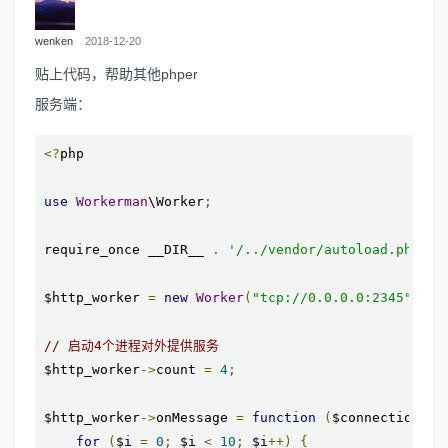
wenken
2018-12-20
贴上代码，帮助其他phper
服务端：
<?
php

use
Workerman
\Worker
;
require_once __DIR__ 
.
'/../vendor/autoload.php'
;
$http_worker 
=
new
Worker
(
"tcp://0.0.0.0:2345"
);
// 启动4个进程对外提供服务
$http_worker
->
count 
=
4
;
$http_worker
->
onMessage 
=
function
(
$connection
,
 $
for
(
$i 
=
0
;
 $i 
<
10
;
 $i
++)
{