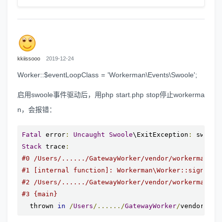
kkiissooo
2019-12-24
Worker::$eventLoopClass = 'Workerman\Events\Swoole';
启用swoole事件驱动后，用php start.php stop停止workerma
n，会报错：
Fatal
 error
:
Uncaught
Swoole
\ExitException
:
 swoole
Stack
 trace
:
#0 /Users/....../GatewayWorker/vendor/workerman/wo
#1 [internal function]: Workerman\Worker::signalHa
#2 /Users/....../GatewayWorker/vendor/workerman/wo
#3 {main}
  thrown 
in
/
Users
/....../
GatewayWorker
/
vendor
/
wor