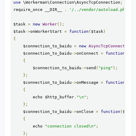
use
 \Workerman\Connection\AsyncTcpConnection
;
require_once __DIR__ 
.
'/../vendor/autoload.php'
;
$task 
=
new
Worker
();
$task
->
onWorkerStart 
=
function
(
$task
)
{
    $connection_to_baidu 
=
new
AsyncTcpConnection
(
    $connection_to_baidu
->
onConnect 
=
function
(
$co
{
        $connection_to_baidu
->
send
(
"ping"
);
};
    $connection_to_baidu
->
onMessage 
=
function
(
$co
{
        echo $http_buffer
.
"\n"
;
};
    $connection_to_baidu
->
onClose 
=
function
(
$conn
{
        echo 
"connection closed\n"
;
};