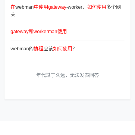
在
webman
中
使
用
gateway
-worker，
如
何
使
用
多个网
关
gateway
和
workerman
使
用
webman的
协
程
应该
如
何
使
用
？
年代过于久远，无法发表回答