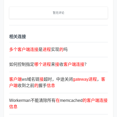
暂无评论
相关连接
多
个
客
户
端
连
接
是
进
程
实现
的
吗
如何控制指定
哪
个
进
程
来
接
收
客
户
端
连
接
？
客
户
端
ws域名链
接
超时，中途关闭
gateway
进
程
，
客
户
端
收到之前
的
握手
信
息
Workerman不能清除所有
在
memcached
的
客
户
端
连
接
信
息