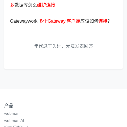
多
数据库怎么
维
护
连
接
Gatewaywork
多
个
Gateway
客
户
端
应该如何
连
接
？
年代过于久远，无法发表回答
产品
webman
webman AI