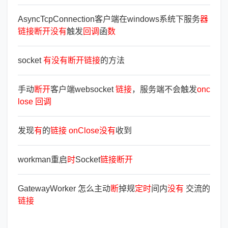
AsyncTcpConnection客户端在windows系统下服务
器
链
接
断
开
没
有
触发
回
调
函
数
socket
有
没
有
断
开
链
接
的方法
手动
断
开
客户端websocket
链
接
，服务端不会触发
onc
lose
回
调
发现
有
的
链
接
onClose
没
有
收到
workman重启
时
Socket
链
接
断
开
GatewayWorker 怎么主动
断
掉规
定
时
间内
没
有
交流的
链
接