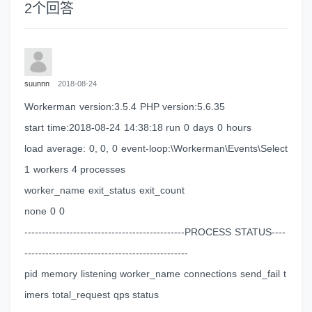
2
个回答
suunnn
2018-08-24
Workerman version:3.5.4 PHP version:5.6.35
start time:2018-08-24 14:38:18 run 0 days 0 hours
load average: 0, 0, 0 event-loop:\Workerman\Events\Select
1 workers 4 processes
worker_name exit_status exit_count
none 0 0
----------------------------------------------PROCESS STATUS----
-----------------------------------------------
pid memory listening worker_name connections send_fail t
imers total_request qps status