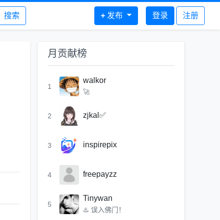
搜索
+
发布
登录
注册
月贡献榜
walkor
1
🚀
zjkal✅
2
inspirepix
3
freepayzz
4
Tinywan
5
♨️ 误入佛门！