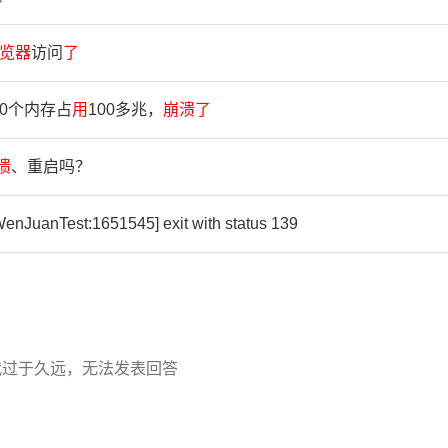
览
器
访问
了
00个内存占
用
100多兆，
崩
溃
了
溃
、重启吗？
WenJuanTest:1651545] exit with status 139
代过于久远，无法发表回答