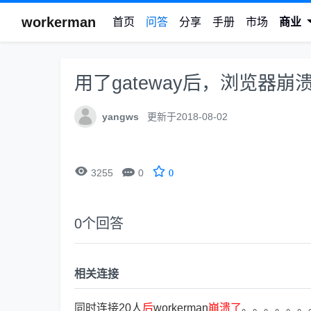
workerman
首页
问答
分享
手册
市场
商业
用了gateway后，浏览器崩
yangws
更新于2018-08-02


3255
0
0
0
个回答
相关连接
同时连接20人
后
workerman
崩
溃
了
。。。。。。