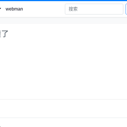
webman
溃了
。