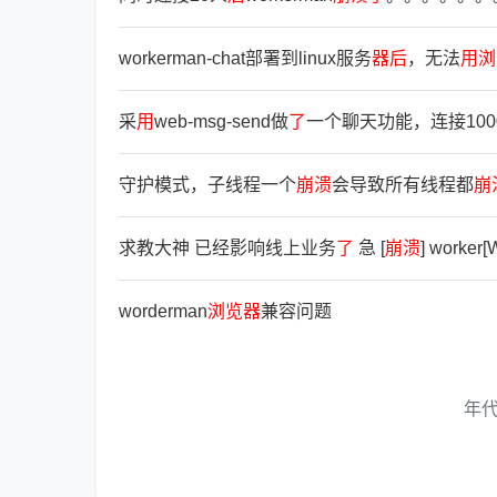
workerman-chat部署到linux服务
器
后
，无法
用
浏
采
用
web-msg-send做
了
一个聊天功能，连接10
守护模式，子线程一个
崩
溃
会导致所有线程都
崩
求教大神 已经影响线上业务
了
急 [
崩
溃
] worker[
worderman
浏
览
器
兼容问题
年